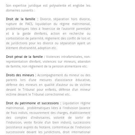
Son expertise juridique est polyvalente et englobe les
domaines suivants :
Droit de la famille :
Divorce, séparation hors divorce,
rupture de PACS, liquidation du régime matrimonial,
problématiques liées à l'exercice de l'autorité parentale
et à la garde d'enfants, action en recherche ou
contestation de paternité, règlement des conflit de lois et
de juridictions pour les divorce ou séparation ayant un
élément d'extranéité, adoption etc.
Droit pénal de la famille :
Violences intrafamiliales, non-
représentation d’enfant, violences sur mineurs, abandon
de famille, non règlement de la pension alimentaire etc.
Droits des mineurs :
Accompagnement du mineur ou des
parents lors d'une mesures d'assistance éducative,
défense des mineurs en qualité d'auteur ou de victime
devant le Tribunal pour enfants, défense d'un mineur
victime devant le Tribunal correctionnel etc.
Droit du patrimoine et successions :
Liquidation régime
matrimonial
,
problématiques liées à l'indivision (avance
de frais indivis, recouvrement des charges, établissement
des comptes d'indivisaires, volonté de sortir de
l'indivision, vente forcée d'un bien indivis), successions
(assistance auprès du Notaire, contentieux de l'indivision
successorale devant les juridictions, droit international