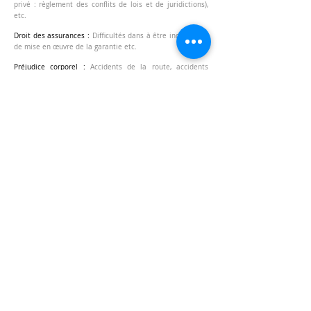
privé : règlement des conflits de lois et de juridictions),
etc.
Droit des assurances :
Difficultés dans à être indemniser,
de mise en œuvre de la garantie etc.
Préjudice corporel :
Accidents de la route, accidents
médicaux, accidents sportifs, accidents de la vie,
demande d'indemnisation du préjudice corporel,
négociation avec les assurances, assistance lors de
l'expertise médicale, assistance lors de la phase amiable
et défense lors de la phase contentieuse, etc.
Droit civil
: Problématiques liées à la responsabilité civile
ou contractuelle, exécution de contrat, recouvrement ou
contestations de créances, contrat de bail d'habitation,
etc.
Droit administratif :
Contestation de permis de construire,
litige avec une administration etc.
Procédures civiles d'exécution
: Problématiques liées à
l'exécution d'un titre exécutoire, tant en qualité de
débiteur que de créancier.
Modes alternatifs de règlements des conflits :
Dans la
mesure du possible, et en l'absence de violences,
tentatives de résolution amiable des litiges, négociations
avec la partie adverse (confrère, assurance,