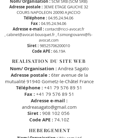
Nom/ Organisation :
SCM SRB (SCM SRB)
Adresse postale :
3EME ETAGE GAUCHE 32
COURS NAPOLEON 20090 AJACCIO
Téléphone :
04.95.24.94.06
Fax :
04.95.24.94.06
Adresse e-mail :
contact@ricci-avocat.fr
,
cabinet@avocat-bousquet.fr ,
f.simongiovanni@fs-
avocat.com
Siret :
98525706200010
Code APE :
66.19A
REALISATION DU SITE WEB
Nom/ Organisation :
Andrea Sagato
Adresse postale :
6ter avenue de la
mutualité 91940 Gometz-le-Châtel France
Téléphone :
+41 79 576 89 51
Fax :
+41 79 576 89 51
Adresse e-mail :
andreasagato@gmail.com
Siret :
908 102 056
Code APE :
74.10Z
HEBERGEMENT