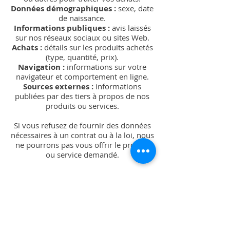
Données démographiques :
sexe, date
de naissance.
Informations publiques :
avis laissés
sur nos réseaux sociaux ou sites Web.
Achats :
détails sur les produits achetés
(type, quantité, prix).
Navigation :
informations sur votre
navigateur et comportement en ligne.
Sources externes :
informations
publiées par des tiers à propos de nos
produits ou services.
Si vous refusez de fournir des données
nécessaires à un contrat ou à la loi, nous
ne pourrons pas vous offrir le produit
ou service demandé.
UTILISATION DES DONNEES
Compréhension et personnalisation :
Améliorer notre site, services et produits,
personnaliser votre expérience, et
adapter nos actions marketing.
Traitement des demandes :
Livrer vos